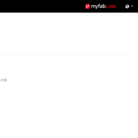
Log
|