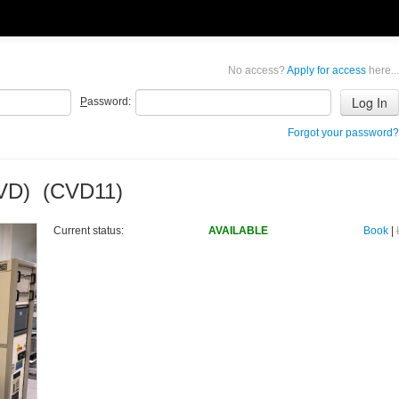
No access?
Apply for access
here...
P
assword:
Forgot your password?
VD) (CVD11)
Current status:
AVAILABLE
Book
|