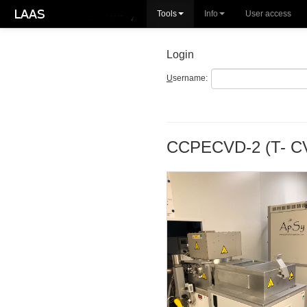
Tools
Info
User access
Login
U
sername:
CCPECVD-2 (T- C