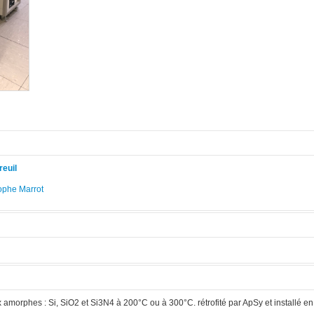
reuil
ophe Marrot
.
morphes : Si, SiO2 et Si3N4 à 200°C ou à 300°C. rétrofité par ApSy et installé en